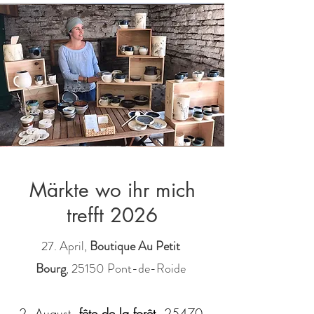
Märkte wo ihr mich
trefft 2026
27. April,
Boutique Au Petit
Bourg
,
25150 Pont-de-Roide
2. August,
fête de la forêt
, 25470